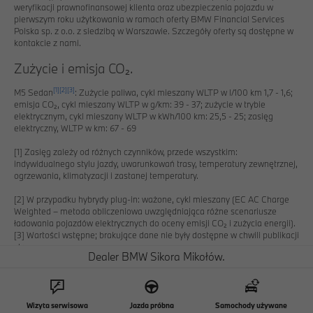
weryfikacji prawnofinansowej klienta oraz ubezpieczenia pojazdu w
pierwszym roku użytkowania w ramach oferty BMW Financial Services
Polska sp. z o.o. z siedzibą w Warszawie. Szczegóły oferty są dostępne w
kontakcie z nami.
Zużycie i emisja CO₂.
[1]
[2]
[3]
M5 Sedan
: Zużycie paliwa, cykl mieszany WLTP w l/100 km 1,7 - 1,6;
emisja CO₂, cykl mieszany WLTP w g/km: 39 - 37; zużycie w trybie
elektrycznym, cykl mieszany WLTP w kWh/100 km: 25,5 - 25; zasięg
elektryczny, WLTP w km: 67 - 69
[1]
Zasięg zależy od różnych czynników, przede wszystkim:
indywidualnego stylu jazdy, uwarunkowań trasy, temperatury zewnętrznej,
ogrzewania, klimatyzacji i zastanej temperatury.
[2]
W przypadku hybrydy plug-in: ważone, cykl mieszany (EC AC Charge
Weighted – metoda obliczeniowa uwzględniająca różne scenariusze
ładowania pojazdów elektrycznych do oceny emisji CO₂ i zużycia energii).
[3]
Wartości wstępne; brakujące dane nie były dostępne w chwili publikacji
strony.
Dealer BMW Sikora Mikołów.
[4]
Generowana przez silnik spalinowy (podana wartość znamionowa)
oraz silnik elektryczny (maksymalnie podana wartość znamionowa).
Napęd elektryczny zależny od stanu naładowania akumulatora.
[5]
W przypadku hybrydy plug-in: Moc zależna od poziomu naładowania
akumulatora.
Wizyta serwisowa
Jazda próbna
Samochody używane