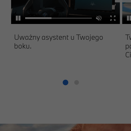
Uważny asystent u Twojego
T
boku.
p
C