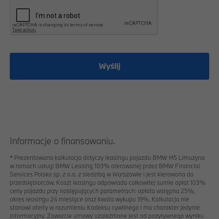
Wyślij
Informacje o finansowaniu.
*
Prezentowana kalkulacja dotyczy leasingu pojazdu BMW M5 Limuzyna
w ramach usługi BMW Leasing 103% oferowanej przez BMW Financial
Services Polska sp. z o.o. z siedzibą w Warszawie i jest kierowana do
przedsiębiorców. Koszt leasingu odpowiada całkowitej sumie opłat 103%
ceny pojazdu przy następujących parametrach: opłata wstępna 25%,
okres leasingu 24 miesiące oraz kwota wykupu 19%. Kalkulacja nie
stanowi oferty w rozumieniu Kodeksu cywilnego i ma charakter jedynie
informacyjny. Zawarcie umowy uzależnione jest od pozytywnego wyniku