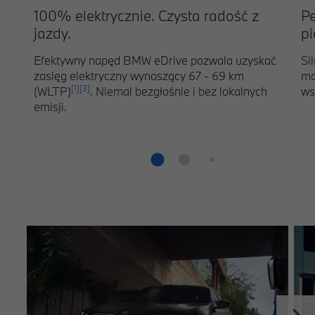
100% elektrycznie. Czysta radość z
P
jazdy.
pi
Efektywny napęd BMW eDrive pozwala uzyskać
Si
zasięg elektryczny wynoszący 67 - 69 km
ma
[1]
[3]
(WLTP)
. Niemal bezgłośnie i bez lokalnych
ws
emisji.