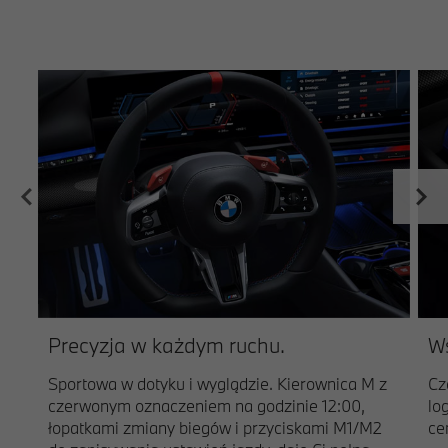
Precyzja w każdym ruchu.
Ws
Sportowa w dotyku i wyglądzie. Kierownica M z
Cz
czerwonym oznaczeniem na godzinie 12:00,
lo
łopatkami zmiany biegów i przyciskami M1/M2
ce