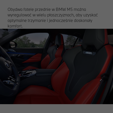
Obydwa fotele przednie w BMW M5 można
wyregulować w wielu płaszczyznach, aby uzyskać
optymalne trzymanie i jednocześnie doskonały
komfort.