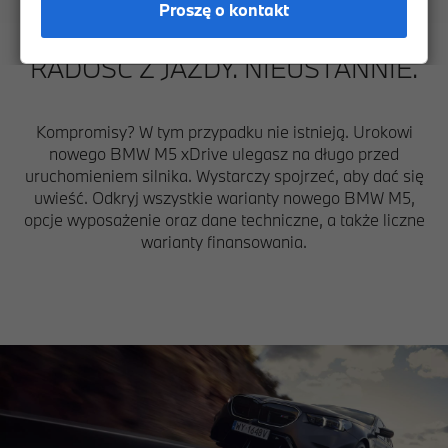
Proszę o kontakt
RADOŚĆ Z JAZDY. NIEUSTANNIE.
Kompromisy? W tym przypadku nie istnieją. Urokowi
nowego BMW M5 xDrive ulegasz na długo przed
uruchomieniem silnika. Wystarczy spojrzeć, aby dać się
uwieść. Odkryj wszystkie warianty nowego BMW M5,
opcje wyposażenie oraz dane techniczne, a także liczne
warianty finansowania.