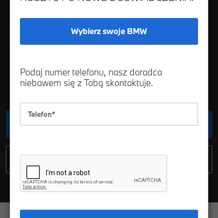
Wybierz swoje BMW
BMW M5 Limuzyna.
W BMW LEASING
Podaj numer telefonu, nasz doradca
*
103%.
niebawem się z Tobą skontaktuje.
Dowiedz się więcej
Zapytaj o ofertę
gi
Stylistyka
Wygląd wnętrza
Technologie