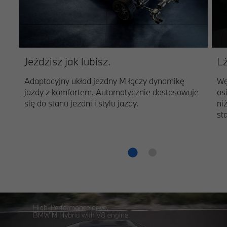
Jeździsz jak lubisz.
Lż
Adaptacyjny układ jezdny M łączy dynamikę
Wę
jazdy z komfortem. Automatycznie dostosowuje
os
się do stanu jezdni i stylu jazdy.
ni
st