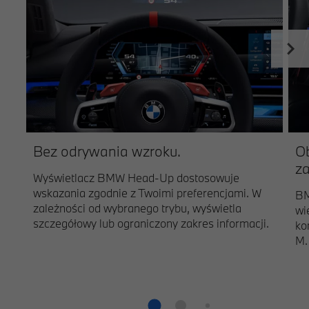
Bez odrywania wzroku.
Ob
z
Wyświetlacz BMW Head-Up dostosowuje
wskazania zgodnie z Twoimi preferencjami. W
BM
zależności od wybranego trybu, wyświetla
wi
szczegółowy lub ograniczony zakres informacji.
ko
M.