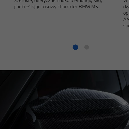
Szerokie, atletyczne nadkola emanują siłą,
W 
podkreślając rasowy charakter BMW M5.
dw
op
Ae
sp