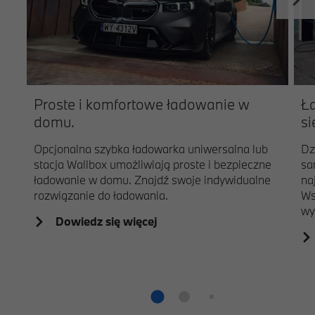
Proste i komfortowe ładowanie w
Ła
domu.
si
Opcjonalna szybka ładowarka uniwersalna lub
Dz
stacja Wallbox umożliwiają proste i bezpieczne
sa
ładowanie w domu. Znajdź swoje indywidualne
na
rozwiązanie do ładowania.
Ws
wy
Dowiedz się więcej