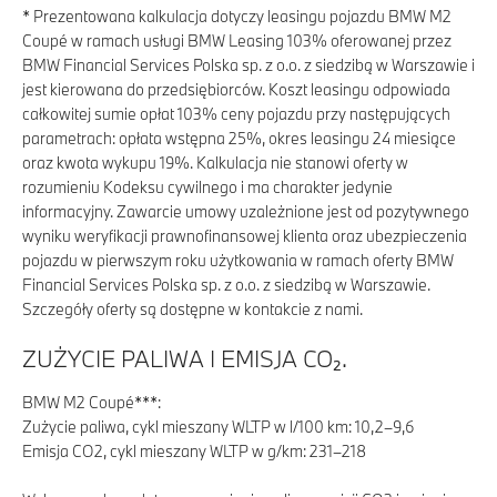
*
Prezentowana kalkulacja dotyczy leasingu pojazdu BMW M2
Coupé w ramach usługi BMW Leasing 103% oferowanej przez
BMW Financial Services Polska sp. z o.o. z siedzibą w Warszawie i
jest kierowana do przedsiębiorców. Koszt leasingu odpowiada
całkowitej sumie opłat 103% ceny pojazdu przy następujących
parametrach: opłata wstępna 25%, okres leasingu 24 miesiące
oraz kwota wykupu 19%. Kalkulacja nie stanowi oferty w
rozumieniu Kodeksu cywilnego i ma charakter jedynie
informacyjny. Zawarcie umowy uzależnione jest od pozytywnego
wyniku weryfikacji prawnofinansowej klienta oraz ubezpieczenia
pojazdu w pierwszym roku użytkowania w ramach oferty BMW
Financial Services Polska sp. z o.o. z siedzibą w Warszawie.
Szczegóły oferty są dostępne w kontakcie z nami.
ZUŻYCIE PALIWA I EMISJA CO₂.
BMW M2 Coupé***:
Zużycie paliwa, cykl mieszany WLTP w l/100 km: 10,2–9,6
Emisja CO2, cykl mieszany WLTP w g/km: 231–218