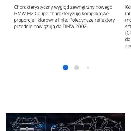
Charakterystyczny wygląd zewnętrzny nowego
Ka
BMW M2 Coupé charakteryzują kompaktowe
in
proporcje i klarowne linie. Pojedyncze reflektory
ma
przednie nawiązują do BMW 2002.
sz
(C
da
zw