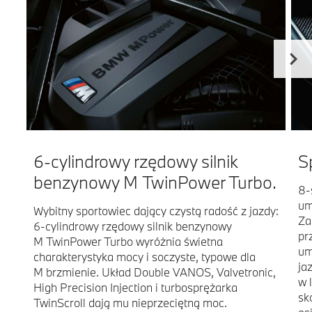
6-cylindrowy rzędowy silnik
S
benzynowy M TwinPower Turbo.
8-
um
Wybitny sportowiec dający czystą radość z jazdy:
Za
6-cylindrowy rzędowy silnik benzynowy
pr
M TwinPower Turbo wyróżnia świetna
um
charakterystyka mocy i soczyste, typowe dla
ja
M brzmienie. Układ Double VANOS, Valvetronic,
w 
High Precision Injection i turbosprężarka
sk
TwinScroll dają mu nieprzeciętną moc.