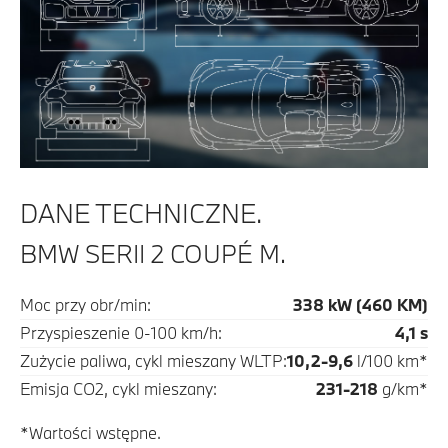
DANE TECHNICZNE.
BMW SERII 2 COUPÉ M.
Moc przy obr/min:
338 kW (460 KM)
Przyspieszenie 0-100 km/h:
4,1 s
Zużycie paliwa, cykl mieszany WLTP:
10,2-9,6
l/100 km*
Emisja CO2, cykl mieszany:
231-218
g/km*
*Wartości wstępne.