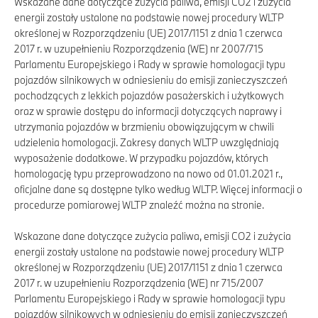
Wskazane dane dotyczące zużycia paliwa, emisji CO2 i zużycia
energii zostały ustalone na podstawie nowej procedury WLTP
określonej w Rozporządzeniu (UE) 2017/1151 z dnia 1 czerwca
2017 r. w uzupełnieniu Rozporządzenia (WE) nr 2007/715
Parlamentu Europejskiego i Rady w sprawie homologacji typu
pojazdów silnikowych w odniesieniu do emisji zanieczyszczeń
pochodzących z lekkich pojazdów pasażerskich i użytkowych
oraz w sprawie dostępu do informacji dotyczących naprawy i
utrzymania pojazdów w brzmieniu obowiązującym w chwili
udzielenia homologacji. Zakresy danych WLTP uwzględniają
wyposażenie dodatkowe. W przypadku pojazdów, których
homologację typu przeprowadzono na nowo od 01.01.2021 r.,
oficjalne dane są dostępne tylko według WLTP. Więcej informacji o
procedurze pomiarowej WLTP znaleźć można na stronie.
Wskazane dane dotyczące zużycia paliwa, emisji CO2 i zużycia
energii zostały ustalone na podstawie nowej procedury WLTP
określonej w Rozporządzeniu (UE) 2017/1151 z dnia 1 czerwca
2017 r. w uzupełnieniu Rozporządzenia (WE) nr 715/2007
Parlamentu Europejskiego i Rady w sprawie homologacji typu
pojazdów silnikowych w odniesieniu do emisji zanieczyszczeń