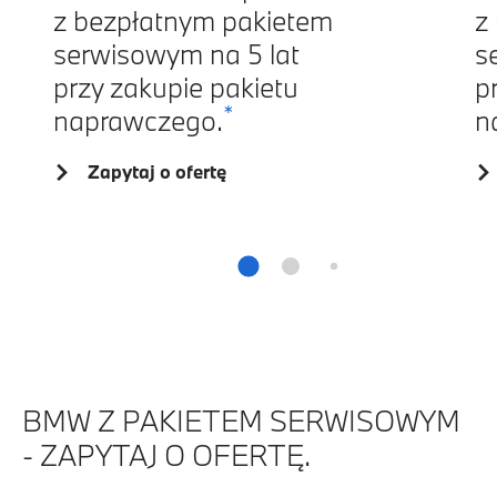
z bezpłatnym pakietem
z
serwisowym na 5 lat
s
przy zakupie pakietu
p
*
naprawczego.
n
Zapytaj o ofertę
BMW Z PAKIETEM SERWISOWYM
- ZAPYTAJ O OFERTĘ.