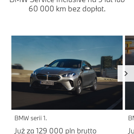
60 000 km bez dopłat.
BMW serii 1.
BM
Już za 129 000 pln brutto
J