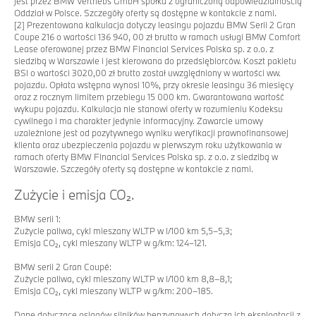
jest przez BMW Vertriebs GmbH spółka z ograniczoną odpowiedzialnością
Oddział w Polsce. Szczegóły oferty są dostępne w kontakcie z nami.
[2]
Prezentowana kalkulacja dotyczy leasingu pojazdu BMW Serii 2 Gran
Coupe 216 o wartości 136 940, 00 zł brutto w ramach usługi BMW Comfort
Lease oferowanej przez BMW Financial Services Polska sp. z o.o. z
siedzibą w Warszawie i jest kierowana do przedsiębiorców. Koszt pakietu
BSI o wartości 3020,00 zł brutto został uwzględniony w wartości ww.
pojazdu. Opłata wstępna wynosi 10%, przy okresie leasingu 36 miesięcy
oraz z rocznym limitem przebiegu 15 000 km. Gwarantowana wartość
wykupu pojazdu. Kalkulacja nie stanowi oferty w rozumieniu Kodeksu
cywilnego i ma charakter jedynie informacyjny. Zawarcie umowy
uzależnione jest od pozytywnego wyniku weryfikacji prawnofinansowej
klienta oraz ubezpieczenia pojazdu w pierwszym roku użytkowania w
ramach oferty BMW Financial Services Polska sp. z o.o. z siedzibą w
Warszawie. Szczegóły oferty są dostępne w kontakcie z nami.
Zużycie i emisja CO₂.
BMW serii 1:
Zużycie paliwa, cykl mieszany WLTP w l/100 km 5,5–5,3;
Emisja CO₂, cykl mieszany WLTP w g/km: 124–121.
BMW serii 2 Gran Coupé:
Zużycie paliwa, cykl mieszany WLTP w l/100 km 8,8–8,1;
Emisja CO₂, cykl mieszany WLTP w g/km: 200–185.
Dane dotyczące osiągów silników benzynowych dotyczą ich eksploatacji z