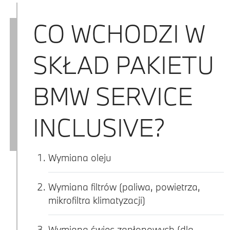
CO WCHODZI W
SKŁAD PAKIETU
BMW SERVICE
INCLUSIVE?
Wymiana oleju
Wymiana filtrów (paliwa, powietrza,
mikrofiltra klimatyzacji)
Wymiana świec zapłonowych (dla