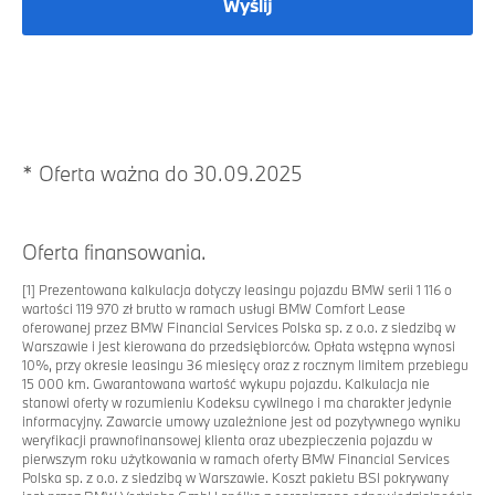
Wyślij
*
Oferta ważna do 30.09.2025
Oferta finansowania.
[1]
Prezentowana kalkulacja dotyczy leasingu pojazdu BMW serii 1 116 o
wartości 119 970 zł brutto w ramach usługi BMW Comfort Lease
oferowanej przez BMW Financial Services Polska sp. z o.o. z siedzibą w
Warszawie i jest kierowana do przedsiębiorców. Opłata wstępna wynosi
10%, przy okresie leasingu 36 miesięcy oraz z rocznym limitem przebiegu
15 000 km. Gwarantowana wartość wykupu pojazdu. Kalkulacja nie
stanowi oferty w rozumieniu Kodeksu cywilnego i ma charakter jedynie
informacyjny. Zawarcie umowy uzależnione jest od pozytywnego wyniku
weryfikacji prawnofinansowej klienta oraz ubezpieczenia pojazdu w
pierwszym roku użytkowania w ramach oferty BMW Financial Services
Polska sp. z o.o. z siedzibą w Warszawie. Koszt pakietu BSI pokrywany