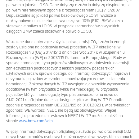
paliwem o jakości LO 98. Dane dotyczące zużycia dotyczą eksploatacji z
paliwem referencyjnym zgodnie z rozporządzeniem (UE) 715/2007.
Dopuszczalne są jakości paliwa bezołowiowego LO 91 i wyższe o
maksymalnym udziale etanolu wynoszącym 10% (E10). BMW zaleca
stosowanie paliwa o LO 95. W przypadku samochodów o wysokich
osiągach BMW zaleca stosowanie paliwa o LO 98.
Wskazane dane dotyczące zużycia paliwa, emisji CO₂ i zużycia energii
zostały ustalone na podstawie nowej procedury WLTP określonej w
Rozporządzeniu (UE) 2017/1151 z dnia 1 czerwca 2017 r. w uzupełnieniu
Rozporządzenia (WE) nr 2007/715 Parlamentu Europejskiego i Rady w
sprawie homologacji typu pojazdów silnikowych w odniesieniu do emisji
zanieczyszczeń pochodzących z lekkich pojazdów pasażerskich i
użytkowych oraz w sprawie dostępu do informacji dotyczących naprawy i
utrzymania pojazdów w brzmieniu obowiązującym w chwili udzielenia
homologacji. Zakresy danych WLTP uwzględniają wszelkie wyposażenie
dodatkowe (w tym przypadku z rynku niemieckiego). W przypadku
pojazdów, których homologację typu przeprowadzono na nowo od
01.01.2021 r., oficjalne dane są dostępne tylko według WLTP. Ponadto
zgodnie z rozporządzeniem UE 2022/195 od 01.01.2023 r. w certyfikatach
zgodności WE wartości NEDC nie będą już obowiązywać. Więcej
informacji o procedurach testowych NEFZ i WLTP można znaleźć na
stronie
www.bmw.com/wltp
Więcej informacji dotyczących oficjalnego zużycia paliwa oraz emisji CO2
nowych samochodów osobowych można uzyskać we wszystkich salonach