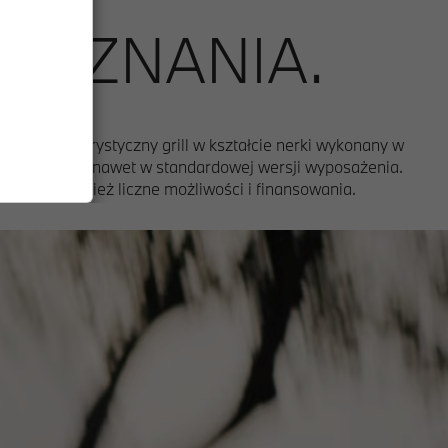
DOZNANIA.
ń. Charakterystyczny grill w kształcie nerki wykonany w
us i komfort, nawet w standardowej wersji wyposażenia.
ne, jak również liczne możliwości i finansowania.