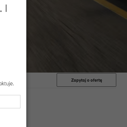
 I
Zapytaj o ofertę
ktuje.