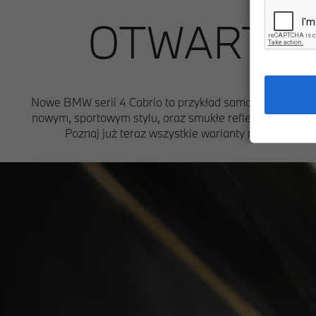
OTWARTY 
Nowe BMW serii 4 Cabrio to przykład samochodu, który ł
nowym, sportowym stylu, oraz smukłe reflektory, nadaj
Poznaj już teraz wszystkie warianty modelu noweg