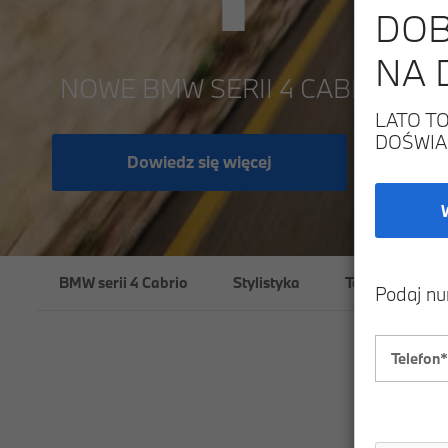
DOB
NA 
NOWE BMW SERII 4 CABRIO.
LATO T
DOŚWIA
Dowiedz się więcej
BMW serii 4 Cabrio
Stylistyka
Technologie
Podaj nu