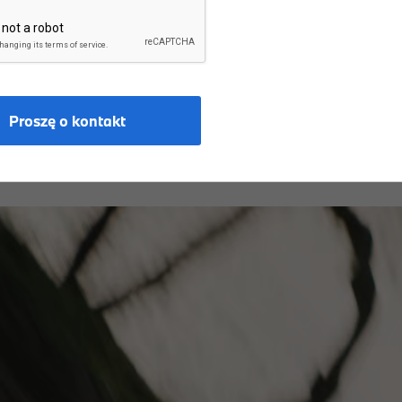
NA SPORTOWE 
Proszę o kontakt
ączy w sobie sportową elegancję z funkcjonalnością na co dzie
ą pojazdowi dynamiczny wygląd. Wnętrze kabiny zapewnia luks
o BMW serii 4 Cabrio, jego opcje wyposażenia i dane technicz