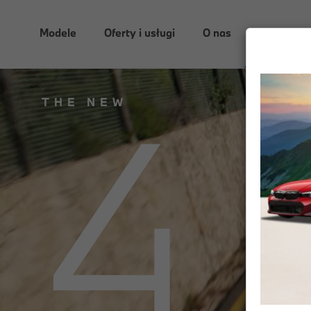
Modele
Oferty i usługi
O nas
Aktualnoś
4
THE NEW