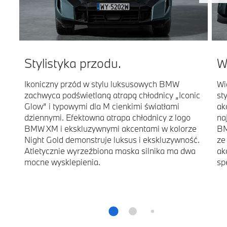
Stylistyka przodu.
W
Ikoniczny przód w stylu luksusowych BMW
Wi
zachwyca podświetlaną atrapą chłodnicy „Iconic
st
Glow” i typowymi dla M cienkimi światłami
ak
dziennymi. Efektowna atrapa chłodnicy z logo
na
BMW XM i ekskluzywnymi akcentami w kolorze
BM
Night Gold demonstruje luksus i ekskluzywność.
ze
Atletycznie wyrzeźbiona maska silnika ma dwa
ak
mocne wysklepienia.
sp