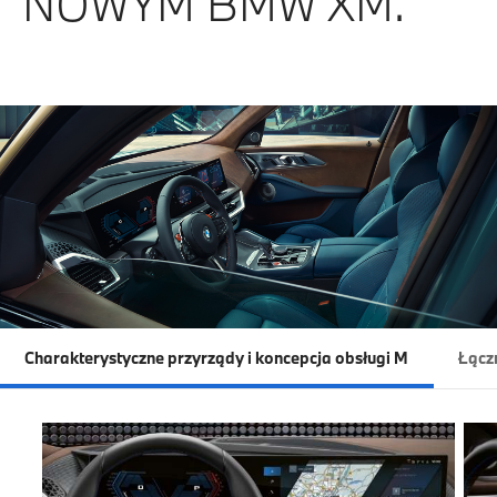
NOWYM BMW XM.
Charakterystyczne przyrządy i koncepcja obsługi M
Łączn