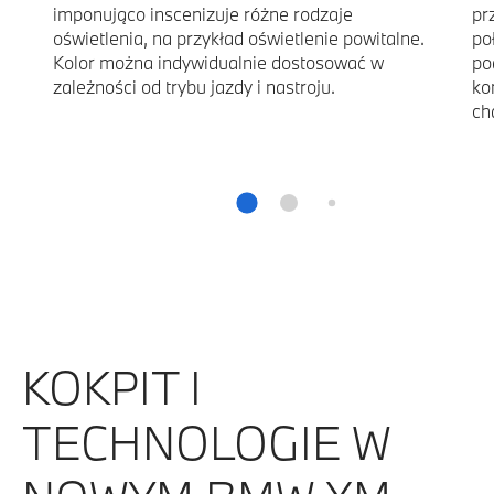
imponująco inscenizuje różne rodzaje
pr
oświetlenia, na przykład oświetlenie powitalne.
po
Kolor można indywidualnie dostosować w
po
zależności od trybu jazdy i nastroju.
ko
ch
KOKPIT I
TECHNOLOGIE W