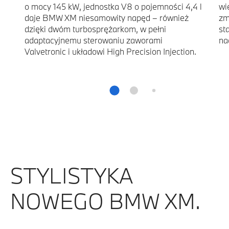
o mocy 145 kW, jednostka V8 o pojemności 4,4 l
wi
daje BMW XM niesamowity napęd – również
zm
dzięki dwóm turbosprężarkom, w pełni
st
adaptacyjnemu sterowaniu zaworami
na
Valvetronic i układowi High Precision Injection.
STYLISTYKA
NOWEGO BMW XM.