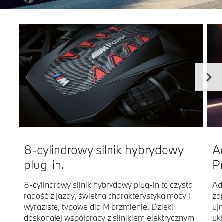
8-cylindrowy silnik hybrydowy
A
plug-in.
P
8-cylindrowy silnik hybrydowy plug-in to czysta
Ad
radość z jazdy, świetna charakterystyka mocy i
za
wyraziste, typowe dla M brzmienie. Dzięki
uj
doskonałej współpracy z silnikiem elektrycznym
uk