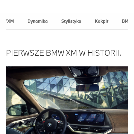
Proszę o kontakt
MW XM
Dynamika
Stylistyka
Kokpit
BMW 
PIERWSZE BMW XM W HISTORII.