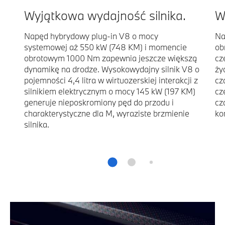
Wyjątkowa wydajność silnika.
W
Napęd hybrydowy plug-in V8 o mocy
Na
systemowej aż 550 kW (748 KM) i momencie
ob
obrotowym 1000 Nm zapewnia jeszcze większą
cz
dynamikę na drodze. Wysokowydajny silnik V8 o
ży
pojemności 4,4 litra w wirtuozerskiej interakcji z
cz
silnikiem elektrycznym o mocy 145 kW (197 KM)
cz
generuje nieposkromiony pęd do przodu i
cz
charakterystyczne dla M, wyraziste brzmienie
ko
silnika.