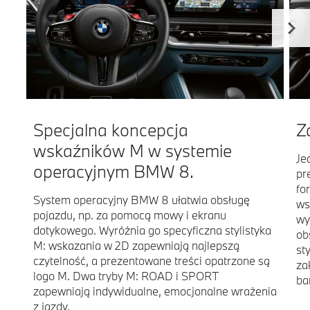
Specjalna koncepcja
Z
wskaźników M w systemie
Je
operacyjnym BMW 8.
pr
fo
System operacyjny BMW 8 ułatwia obsługę
ws
pojazdu, np. za pomocą mowy i ekranu
wy
dotykowego. Wyróżnia go specyficzna stylistyka
ob
M: wskazania w 2D zapewniają najlepszą
st
czytelność, a prezentowane treści opatrzone są
za
logo M. Dwa tryby M: ROAD i SPORT
ba
zapewniają indywidualne, emocjonalne wrażenia
z jazdy.