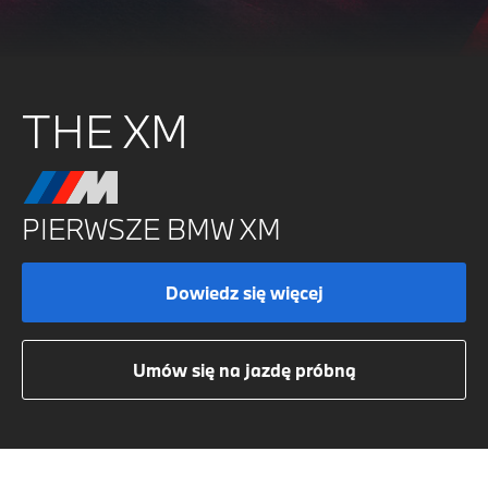
Wybierz swoje BMW
THE XM
Podaj numer telefonu, nasz doradca
niebawem się z Tobą skontaktuje.
PIERWSZE BMW XM
Dowiedz się więcej
Umów się na jazdę próbną