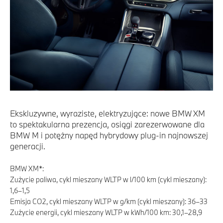
Ekskluzywne, wyraziste, elektryzujące: nowe BMW XM
to spektakularna prezencja, osiągi zarezerwowane dla
BMW M i potężny napęd hybrydowy plug-in najnowszej
generacji.
BMW XM*:
Zużycie paliwa, cykl mieszany WLTP w l/100 km (cykl mieszany):
1,6–1,5
Emisja CO2, cykl mieszany WLTP w g/km (cykl mieszany): 36–33
Zużycie energii, cykl mieszany WLTP w kWh/100 km: 30,1–28,9