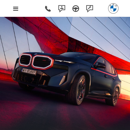
DOBRY KIERUNEK NA TO
LATO. I NA DŁUŻEJ.
LATO TO NAJLEPSZY MOMENT, BY
RUSZYĆ PO NOWE DOŚWIADCZENIA.